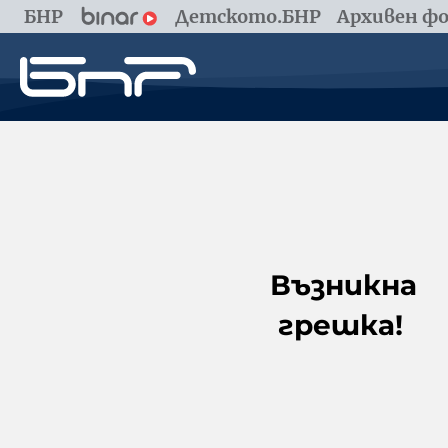
БНР
Детското.БНР
Архивен фо
Възникна
грешка!