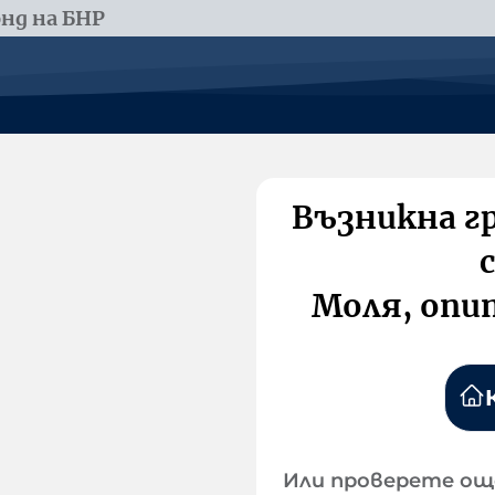
нд на БНР
Възникна г
Моля, опи
Или проверете ощ