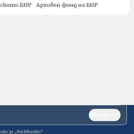
ското.БНР
Архивен фонд на БНР
Нагоре
ика за „бисквитки“