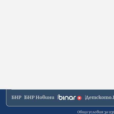
БНР
БНР Новини
Детското.
Общи условия за из