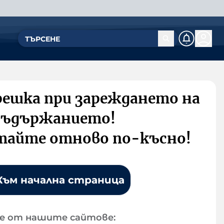
решка при зареждането на
съдържанието!
тайте отново по-късно!
Към начална страница
е от нашите сайтове: