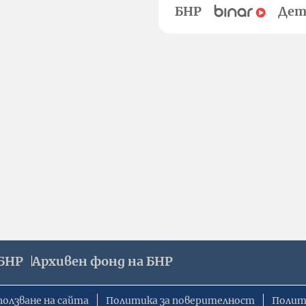
БНР
Дет
БНР
Архивен фонд на БНР
ползване на сайта
Политика за поверителност
Полит