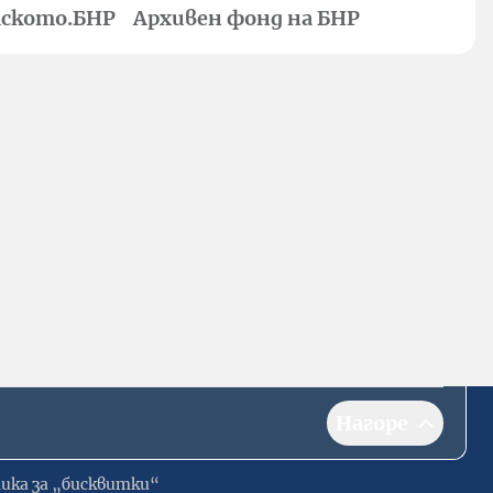
ското.БНР
Архивен фонд на БНР
Нагоре
ика за „бисквитки“