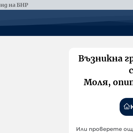
нд на БНР
Възникна г
Моля, опи
Или проверете ощ