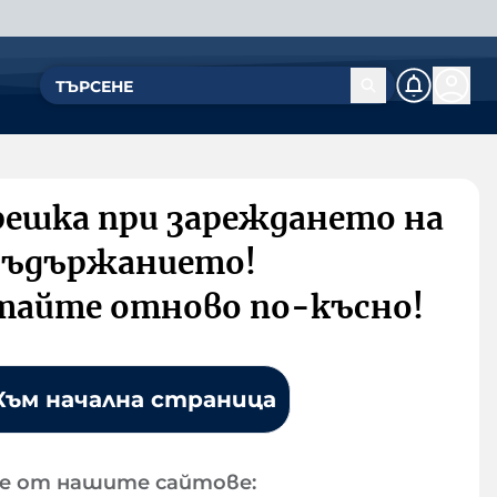
решка при зареждането на
съдържанието!
тайте отново по-късно!
Към начална страница
е от нашите сайтове: