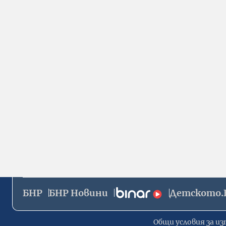
БНР
БНР Новини
Детското.
Общи условия за из