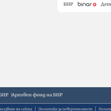
БНР
Дет
БНР
Архивен фонд на БНР
ползване на сайта
Политика за поверителност
Полит