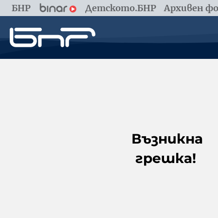
БНР
Детското.БНР
Архивен фо
Възникна
грешка!