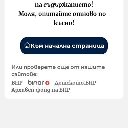
на съдържанието!
Моля, опитайте отново по-
късно!
Към начална страница
Или проверете още от нашите
сайтове:
БНР
Детското.БНР
Архивен фонд на БНР