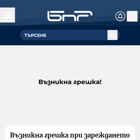
Възникна грешка!
Възникна грешка при зареждането