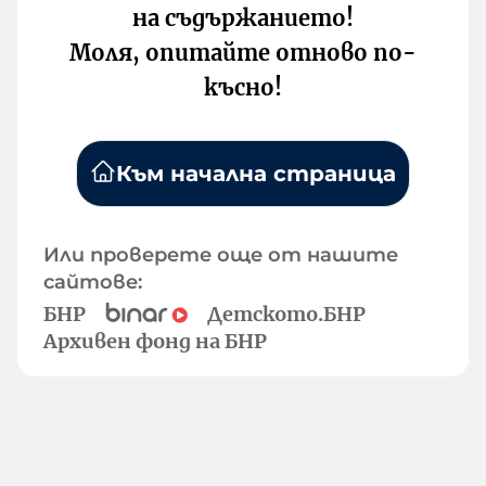
на съдържанието!
Моля, опитайте отново по-
късно!
Към начална страница
Или проверете още от нашите
сайтове:
БНР
Детското.БНР
Архивен фонд на БНР