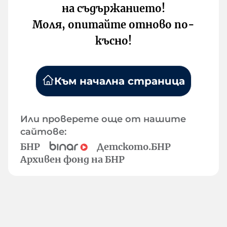
на съдържанието!
Моля, опитайте отново по-
късно!
Към начална страница
Или проверете още от нашите
сайтове:
БНР
Детското.БНР
Архивен фонд на БНР