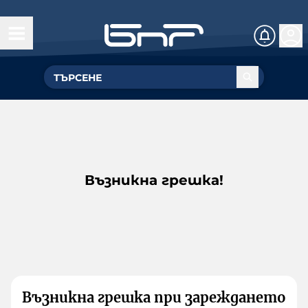
Възникна грешка!
Възникна грешка при зареждането