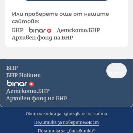
Или проверете още от нашите
сайтове:
БНР
Детското.БНР
Архивен фонд на БНР
БНР
Нагоре
БНР Новини
Детското.БНР
Архивен фонд на БНР
Общи условия за използване на сайта
Политика за поверителност
Политика за „бисквитки“