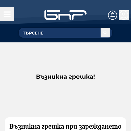
Възникна грешка!
Възникна грешка при зареждането