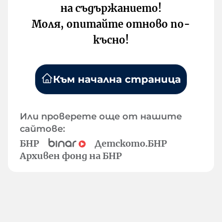
на съдържанието!
Моля, опитайте отново по-
късно!
Към начална страница
Или проверете още от нашите
сайтове:
БНР
Детското.БНР
Архивен фонд на БНР