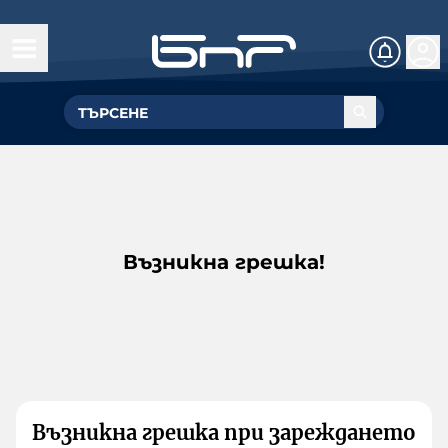
Възникна грешка!
Възникна грешка при зареждането