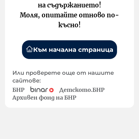
на съдържанието!
Моля, опитайте отново по-
късно!
Към начална страница
Или проверете още от нашите
сайтове:
БНР
Детското.БНР
Архивен фонд на БНР