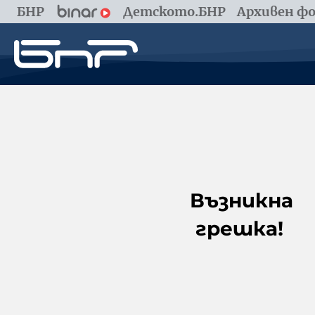
БНР
Детското.БНР
Архивен фо
Възникна
грешка!