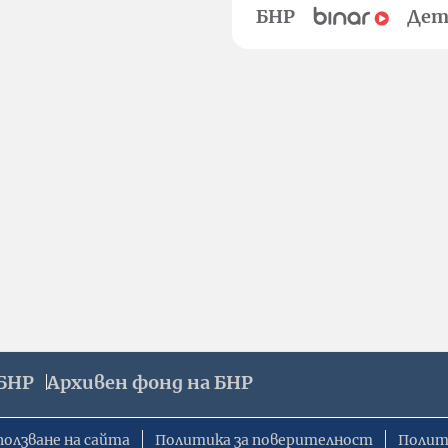
БНР
Дет
БНР
Архивен фонд на БНР
ползване на сайта
Политика за поверителност
Полит