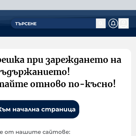
решка при зареждането на
съдържанието!
тайте отново по-късно!
Към начална страница
е от нашите сайтове: