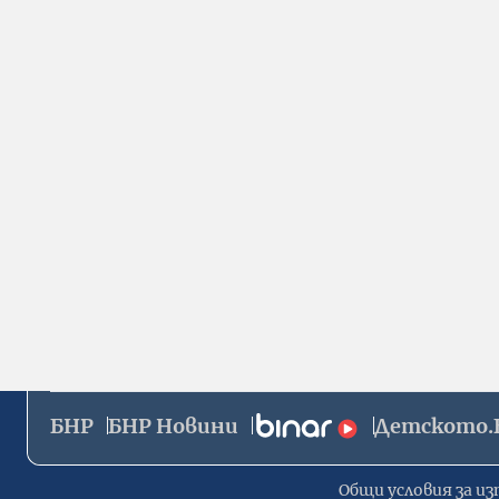
БНР
БНР Новини
Детското.
Общи условия за из