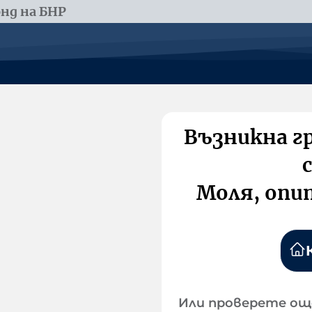
нд на БНР
Възникна г
Моля, опи
Или проверете ощ