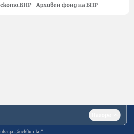
ското.БНР
Архивен фонд на БНР
Нагоре
ика за „бисквитки“