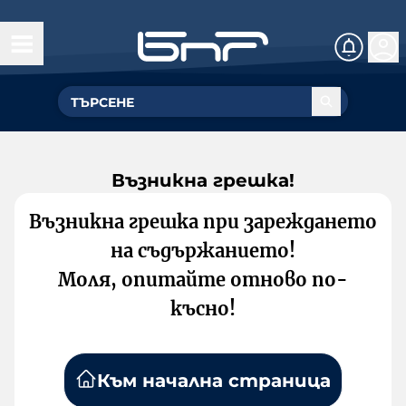
Възникна грешка!
Възникна грешка при зареждането
на съдържанието!
Моля, опитайте отново по-
късно!
Към начална страница