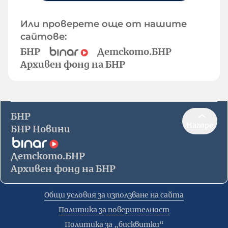
Или проверете още от нашите
сайтове:
БНР
Детското.БНР
Архивен фонд на БНР
БНР
Нагоре
БНР Новини
Детското.БНР
Архивен фонд на БНР
Общи условия за използване на сайта
Политика за поверителност
Политика за „бисквитки“