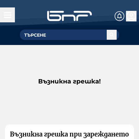
Възникна грешка!
Възникна грешка при зареждането