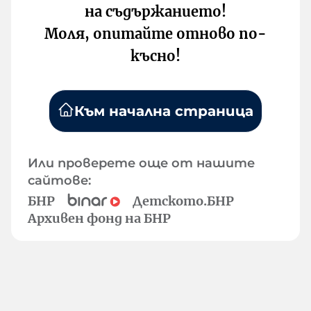
на съдържанието!
Моля, опитайте отново по-
късно!
Към начална страница
Или проверете още от нашите
сайтове:
БНР
Детското.БНР
Архивен фонд на БНР