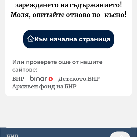
зареждането на съдържанието!
Моля, опитайте отново по-късно!
Към начална страница
Или проверете още от нашите
сайтове:
БНР
Детското.БНР
Архивен фонд на БНР
БНР