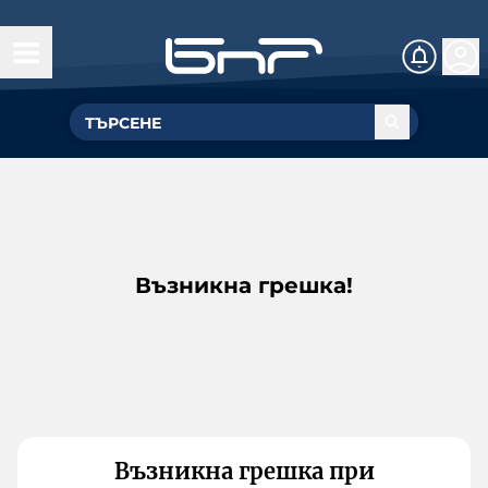
Възникна грешка!
Възникна грешка при