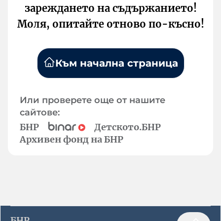
зареждането на съдържанието!
Моля, опитайте отново по-късно!
Към начална страница
Или проверете още от нашите
сайтове:
БНР
Детското.БНР
Архивен фонд на БНР
БНР