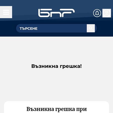
Възникна грешка!
Възникна грешка при