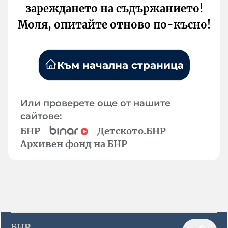
зареждането на съдържанието!
Моля, опитайте отново по-късно!
Към начална страница
Или проверете още от нашите
сайтове:
БНР
Детското.БНР
Архивен фонд на БНР
БНР