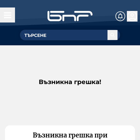
Възникна грешка!
Възникна грешка при