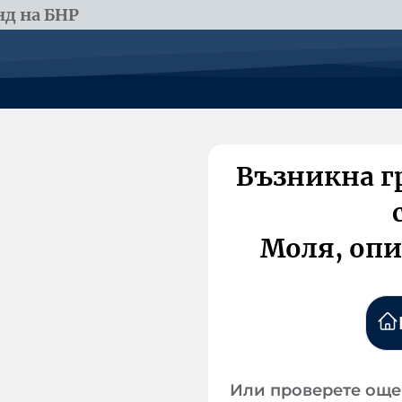
д на БНР
Възникна г
Моля, опи
Или проверете още 