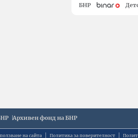
БНР
Дет
БНР
Архивен фонд на БНР
ползване на сайта
Политика за поверителност
Полит