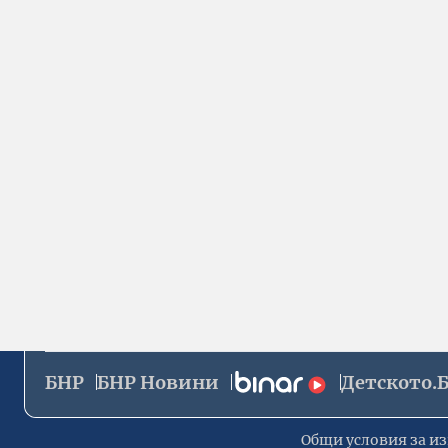
БНР
БНР Новини
Детското.
Общи условия за из