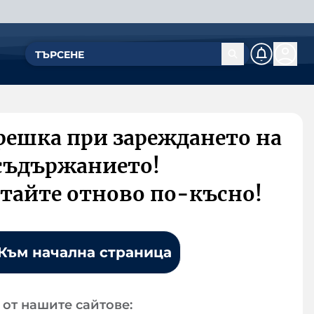
решка при зареждането на
съдържанието!
тайте отново по-късно!
Към начална страница
от нашите сайтове: