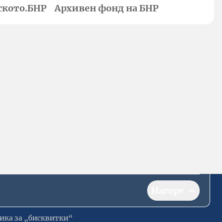
ското.БНР
Архивен фонд на БНР
Нагоре
ика за „бисквитки“