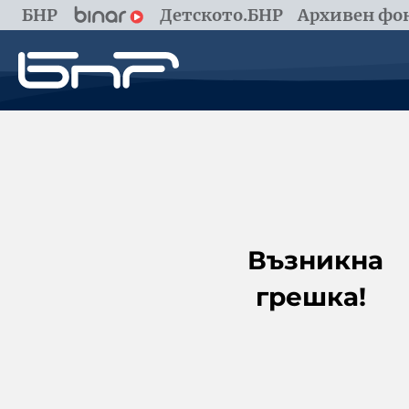
БНР
Детското.БНР
Архивен фон
Възникна
грешка!