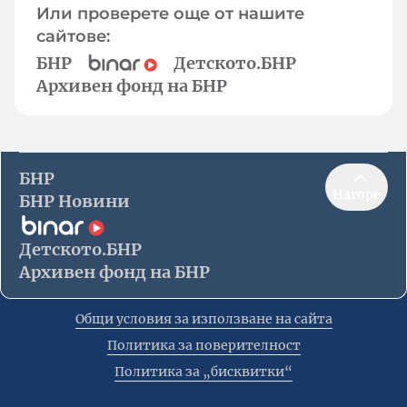
Или проверете още от нашите
сайтове:
БНР
Детското.БНР
Архивен фонд на БНР
БНР
Нагоре
БНР Новини
Детското.БНР
Архивен фонд на БНР
Общи условия за използване на сайта
Политика за поверителност
Политика за „бисквитки“