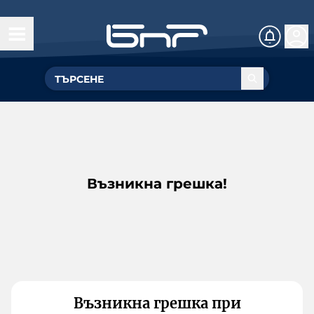
Възникна грешка!
Възникна грешка при