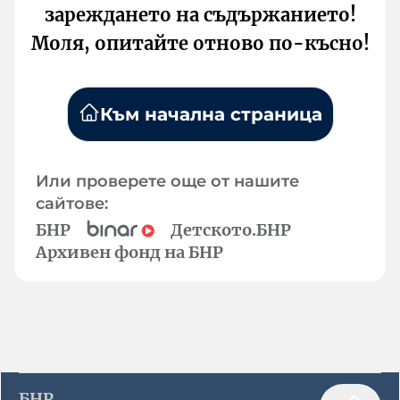
зареждането на съдържанието!
Моля, опитайте отново по-късно!
Към начална страница
Или проверете още от нашите
сайтове:
БНР
Детското.БНР
Архивен фонд на БНР
БНР