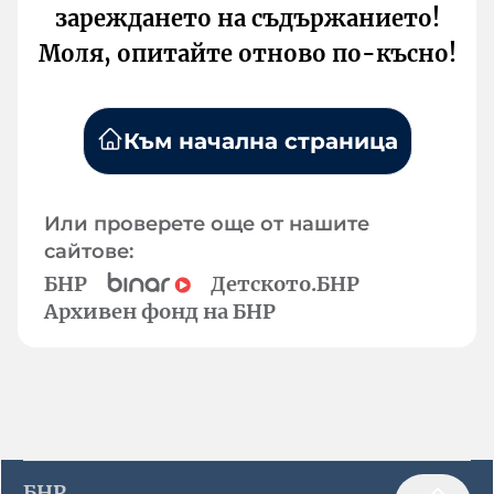
зареждането на съдържанието!
Моля, опитайте отново по-късно!
Към начална страница
Или проверете още от нашите
сайтове:
БНР
Детското.БНР
Архивен фонд на БНР
БНР