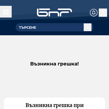
Възникна грешка!
Възникна грешка при