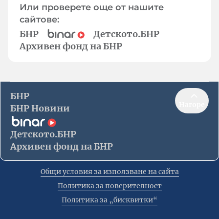
Или проверете още от нашите
сайтове:
БНР
Детското.БНР
Архивен фонд на БНР
БНР
Нагоре
БНР Новини
Детското.БНР
Архивен фонд на БНР
Общи условия за използване на сайта
Политика за поверителност
Политика за „бисквитки“