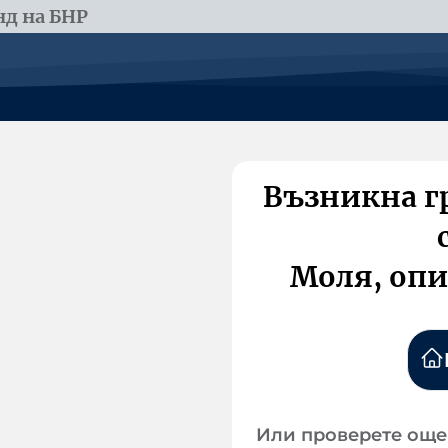
д на БНР
Възникна г
Моля, опи
Или проверете още 