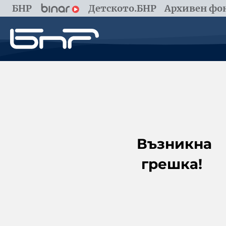
БНР
Детското.БНР
Архивен фон
Възникна
грешка!