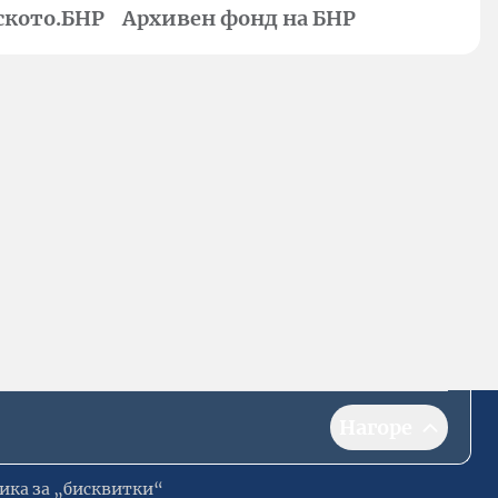
ското.БНР
Архивен фонд на БНР
Нагоре
ика за „бисквитки“