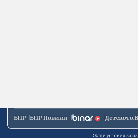
БНР
БНР Новини
Детското.
Общи условия за из