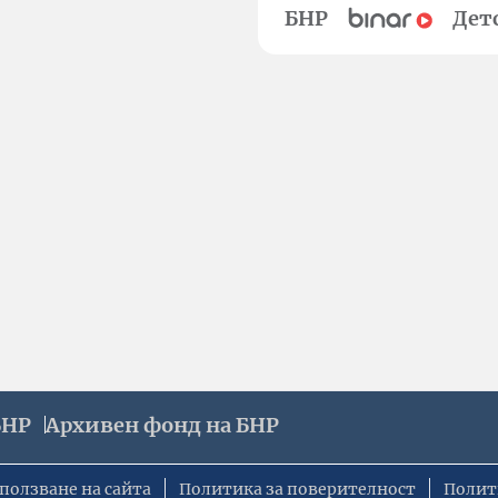
БНР
Дет
БНР
Архивен фонд на БНР
ползване на сайта
Политика за поверителност
Полит