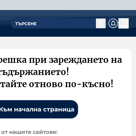
решка при зареждането на
съдържанието!
тайте отново по-късно!
Към начална страница
от нашите сайтове: