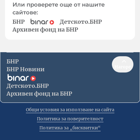
Или проверете още от нашите
сайтове:
БНР
Детското.БНР
Архивен фонд на БНР
БНР
Нагоре
БНР Новини
Детското.БНР
Архивен фонд на БНР
Общи условия за използване на сайта
Политика за поверителност
Политика за „бисквитки“