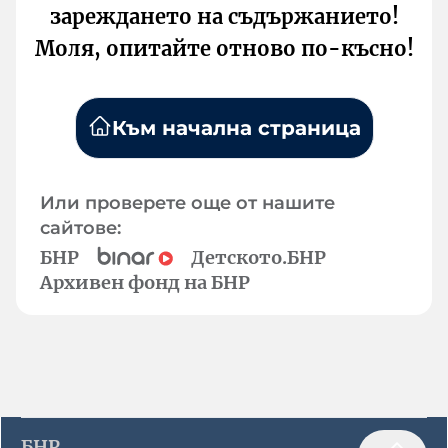
зареждането на съдържанието!
Моля, опитайте отново по-късно!
Към начална страница
Или проверете още от нашите
сайтове:
БНР
Детското.БНР
Архивен фонд на БНР
БНР