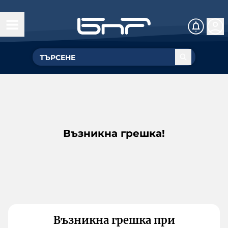
Възникна грешка!
Възникна грешка при