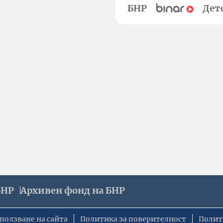
БНР
Дет
БНР
Архивен фонд на БНР
ползване на сайта
Политика за поверителност
Полит