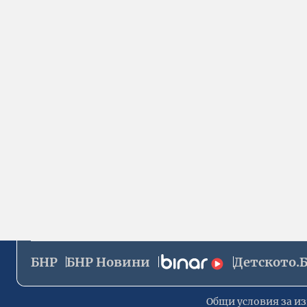
БНР
БНР Новини
Детското.
Общи условия за из