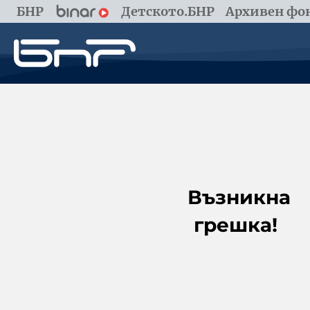
БНР
Детското.БНР
Архивен фон
Възникна
грешка!