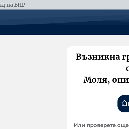
д на БНР
Възникна г
Моля, опи
Или проверете още 