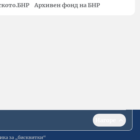
ското.БНР
Архивен фонд на БНР
Нагоре
ика за „бисквитки“