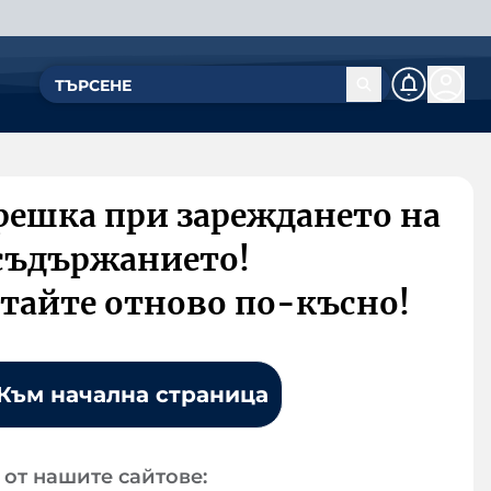
решка при зареждането на
съдържанието!
тайте отново по-късно!
Към начална страница
от нашите сайтове: