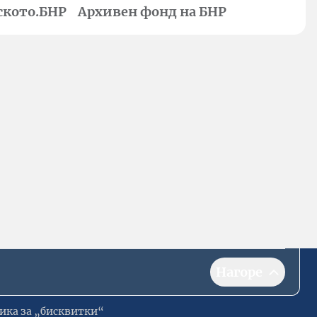
ското.БНР
Архивен фонд на БНР
Нагоре
ика за „бисквитки“