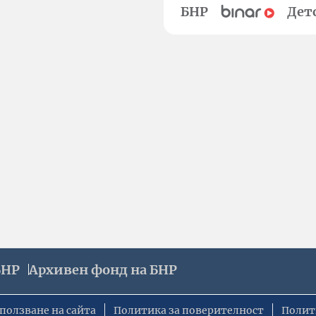
БНР
Дет
БНР
Архивен фонд на БНР
ползване на сайта
Политика за поверителност
Полит