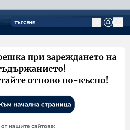
решка при зареждането на
съдържанието!
тайте отново по-късно!
Към начална страница
от нашите сайтове: