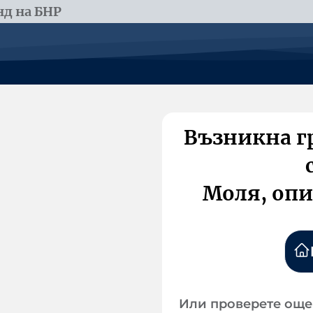
д на БНР
Възникна г
Моля, опи
Или проверете още 