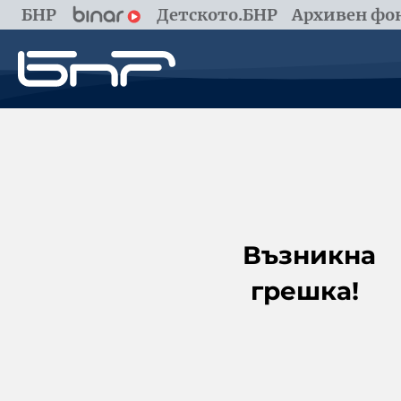
БНР
Детското.БНР
Архивен фон
Възникна
грешка!