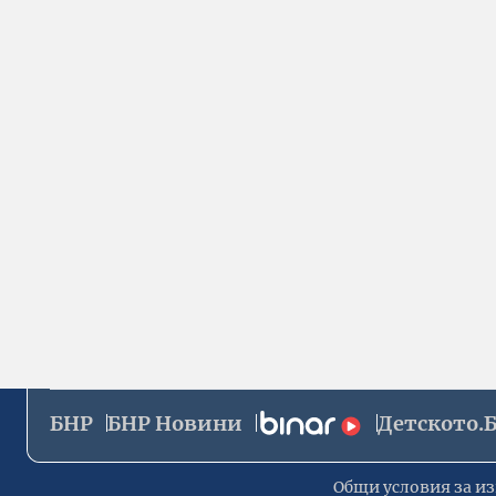
БНР
БНР Новини
Детското.
Общи условия за из