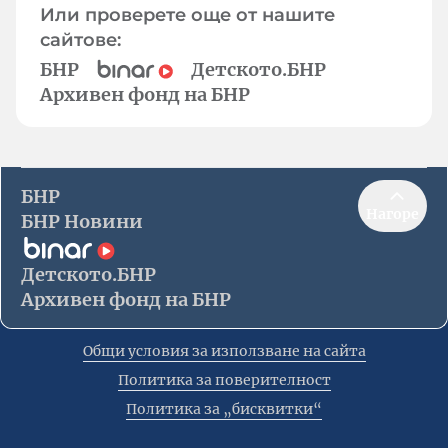
Или проверете още от нашите
сайтове:
БНР
Детското.БНР
Архивен фонд на БНР
БНР
Нагоре
БНР Новини
Детското.БНР
Архивен фонд на БНР
Общи условия за използване на сайта
Политика за поверителност
Политика за „бисквитки“