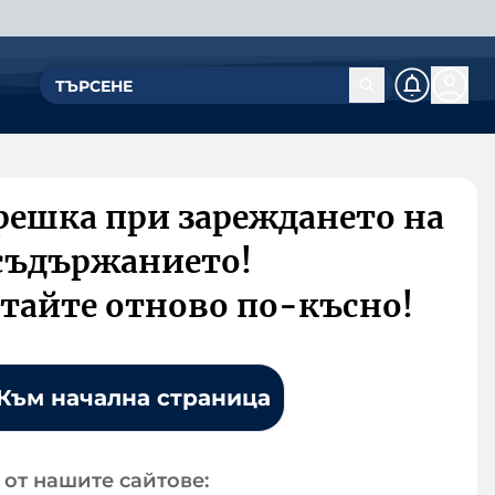
решка при зареждането на
съдържанието!
тайте отново по-късно!
Към начална страница
от нашите сайтове: