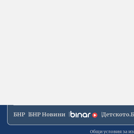
БНР
БНР Новини
Детското.
Общи условия за из