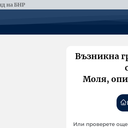
д на БНР
Възникна г
Моля, опи
Или проверете още 