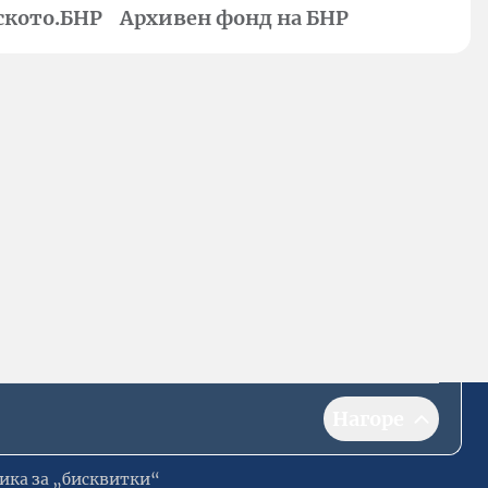
ското.БНР
Архивен фонд на БНР
Нагоре
ика за „бисквитки“