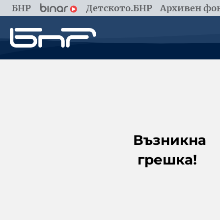
БНР
Детското.БНР
Архивен фон
Възникна
грешка!