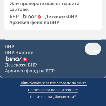
Или проверете още от нашите
сайтове:
БНР
Детското.БНР
Архивен фонд на БНР
БНР
Нагоре
БНР Новини
Детското.БНР
Архивен фонд на БНР
Общи условия за използване на сайта
Политика за поверителност
Политика за „бисквитки“