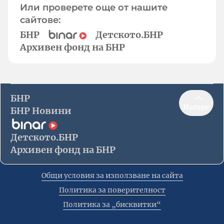
Или проверете още от нашите
сайтове:
БНР
Детското.БНР
Архивен фонд на БНР
БНР
Нагоре
БНР Новини
Детското.БНР
Архивен фонд на БНР
Общи условия за използване на сайта
Политика за поверителност
Политика за „бисквитки“