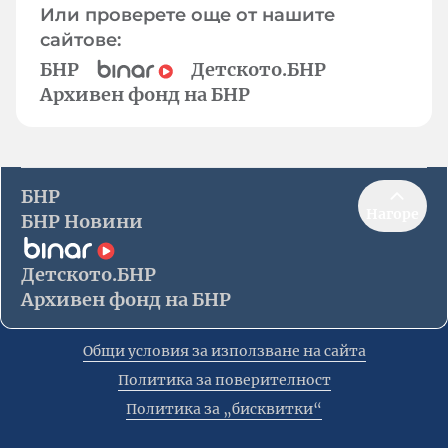
Или проверете още от нашите
сайтове:
БНР
Детското.БНР
Архивен фонд на БНР
БНР
Нагоре
БНР Новини
Детското.БНР
Архивен фонд на БНР
Общи условия за използване на сайта
Политика за поверителност
Политика за „бисквитки“