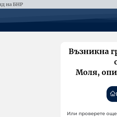
д на БНР
Възникна г
Моля, опи
Или проверете още 