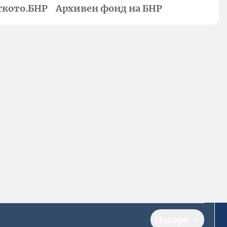
ското.БНР
Архивен фонд на БНР
Нагоре