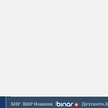
БНР
БНР Новини
Детското.