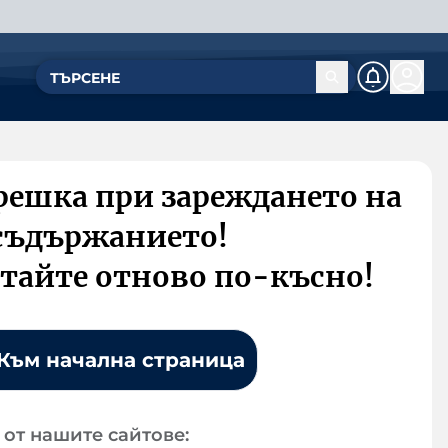
решка при зареждането на
съдържанието!
тайте отново по-късно!
Към начална страница
от нашите сайтове: