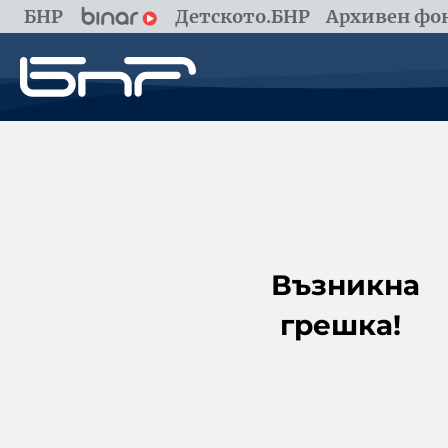
БНР
Детското.БНР
Архивен фон
Възникна
грешка!