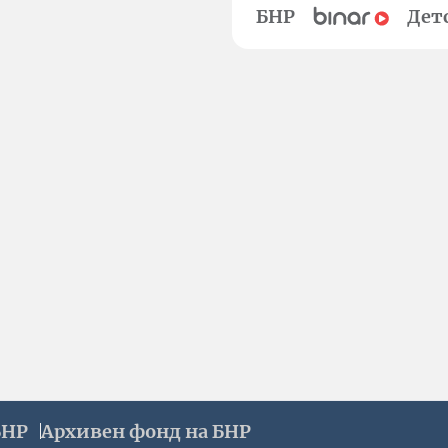
БНР
Дет
БНР
Архивен фонд на БНР