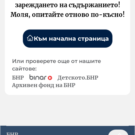
зареждането на съдържанието!
Моля, опитайте отново по-късно!
Към начална страница
Или проверете още от нашите
сайтове:
БНР
Детското.БНР
Архивен фонд на БНР
БНР