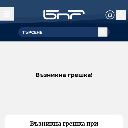
Възникна грешка!
Възникна грешка при