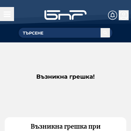
Възникна грешка!
Възникна грешка при