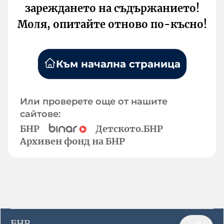
зареждането на съдържанието!
Моля, опитайте отново по-късно!
Към начална страница
Или проверете още от нашите
сайтове:
БНР
Детското.БНР
Архивен фонд на БНР
БНР