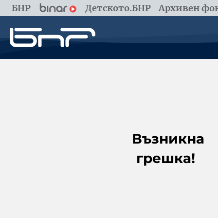
БНР
Детското.БНР
Архивен фон
Възникна
грешка!