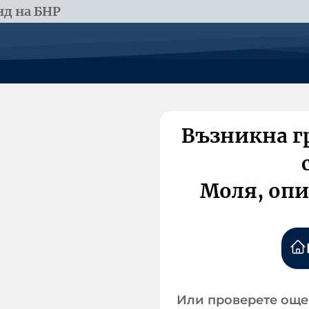
д на БНР
Възникна г
Моля, опи
Или проверете още 