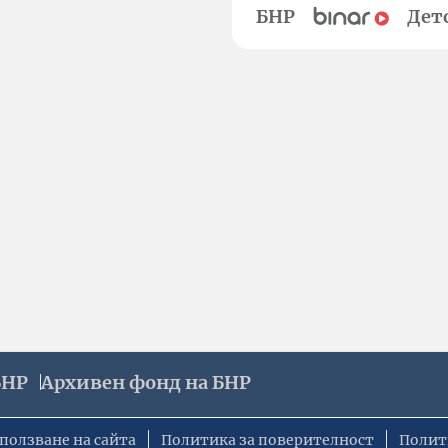
БНР
Дет
БНР
Архивен фонд на БНР
ползване на сайта
Политика за поверителност
Полит