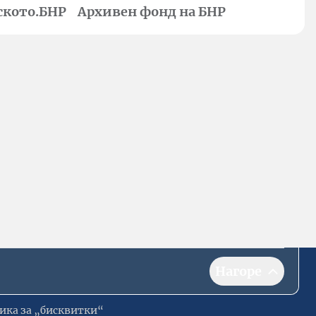
ското.БНР
Архивен фонд на БНР
Нагоре
ика за „бисквитки“