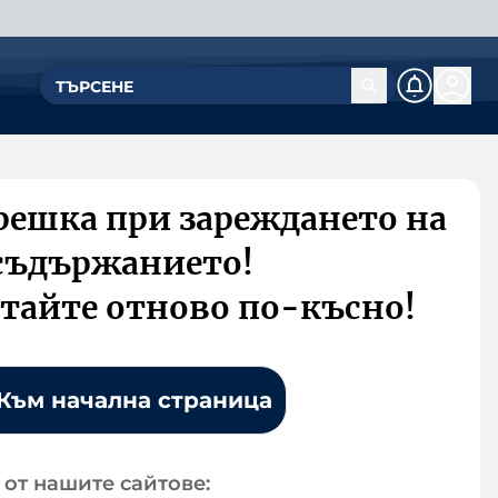
решка при зареждането на
съдържанието!
тайте отново по-късно!
Към начална страница
от нашите сайтове: