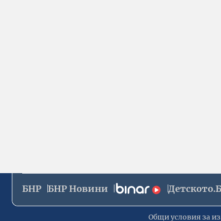
БНР
БНР Новини
Детското.
Общи условия за из