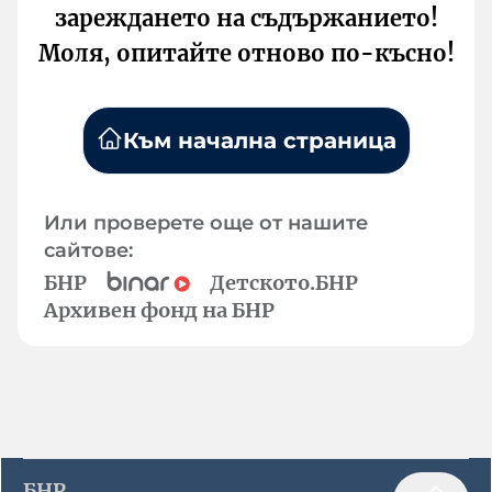
зареждането на съдържанието!
Моля, опитайте отново по-късно!
Към начална страница
Или проверете още от нашите
сайтове:
БНР
Детското.БНР
Архивен фонд на БНР
БНР