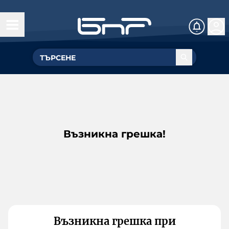
Възникна грешка!
Възникна грешка при