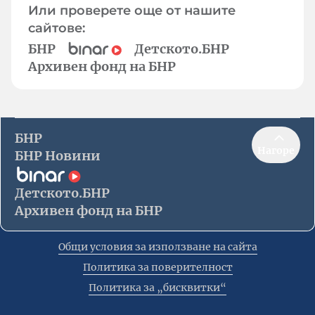
Или проверете още от нашите
сайтове:
БНР
Детското.БНР
Архивен фонд на БНР
БНР
Нагоре
БНР Новини
Детското.БНР
Архивен фонд на БНР
Общи условия за използване на сайта
Политика за поверителност
Политика за „бисквитки“