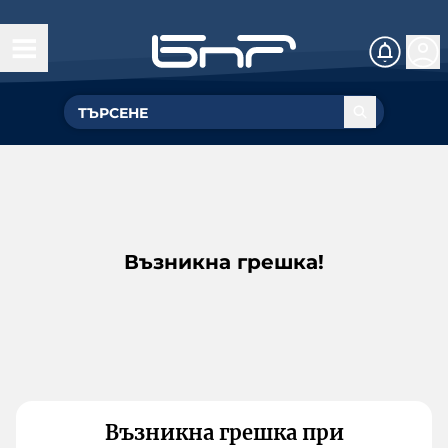
Възникна грешка!
Възникна грешка при