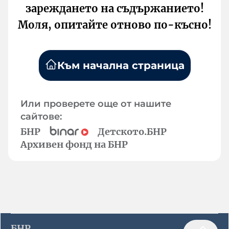
зареждането на съдържанието!
Моля, опитайте отново по-късно!
Към начална страница
Или проверете още от нашите
сайтове:
БНР
Детското.БНР
Архивен фонд на БНР
БНР