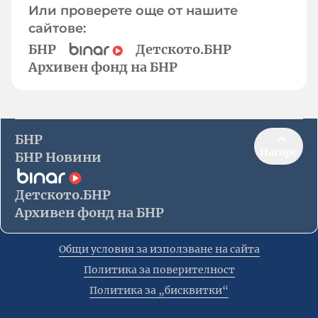
Или проверете още от нашите
сайтове:
БНР
Детското.БНР
Архивен фонд на БНР
БНР
Нагоре
БНР Новини
Детското.БНР
Архивен фонд на БНР
Общи условия за използване на сайта
Политика за поверителност
Политика за „бисквитки“