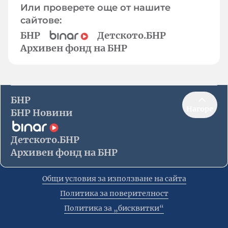
Или проверете още от нашите
сайтове:
БНР
Детското.БНР
Архивен фонд на БНР
БНР
Нагоре
БНР Новини
Детското.БНР
Архивен фонд на БНР
Общи условия за използване на сайта
Политика за поверителност
Политика за „бисквитки“