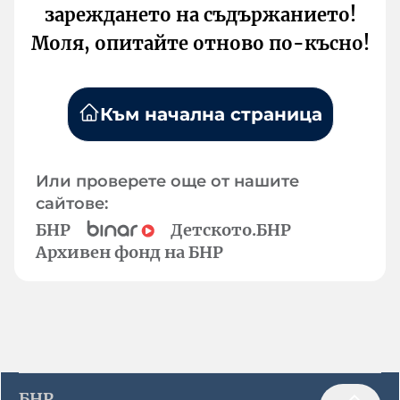
зареждането на съдържанието!
Моля, опитайте отново по-късно!
Към начална страница
Или проверете още от нашите
сайтове:
БНР
Детското.БНР
Архивен фонд на БНР
БНР