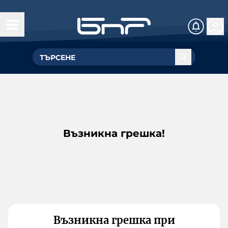
Възникна грешка!
Възникна грешка при