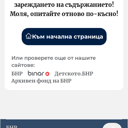
зареждането на съдържанието!
Моля, опитайте отново по-късно!
Към начална страница
Или проверете още от нашите
сайтове:
БНР
Детското.БНР
Архивен фонд на БНР
БНР