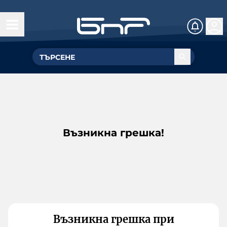
Възникна грешка!
Възникна грешка при