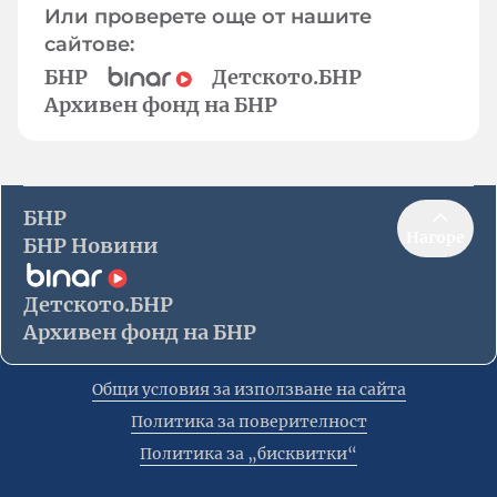
Или проверете още от нашите
сайтове:
БНР
Детското.БНР
Архивен фонд на БНР
БНР
Нагоре
БНР Новини
Детското.БНР
Архивен фонд на БНР
Общи условия за използване на сайта
Политика за поверителност
Политика за „бисквитки“