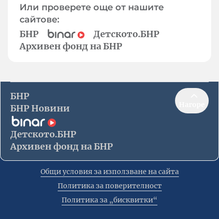
Или проверете още от нашите
сайтове:
БНР
Детското.БНР
Архивен фонд на БНР
БНР
Нагоре
БНР Новини
Детското.БНР
Архивен фонд на БНР
Общи условия за използване на сайта
Политика за поверителност
Политика за „бисквитки“