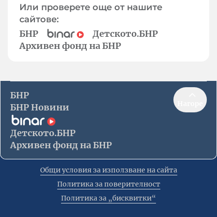
Или проверете още от нашите
сайтове:
БНР
Детското.БНР
Архивен фонд на БНР
БНР
Нагоре
БНР Новини
Детското.БНР
Архивен фонд на БНР
Общи условия за използване на сайта
Политика за поверителност
Политика за „бисквитки“