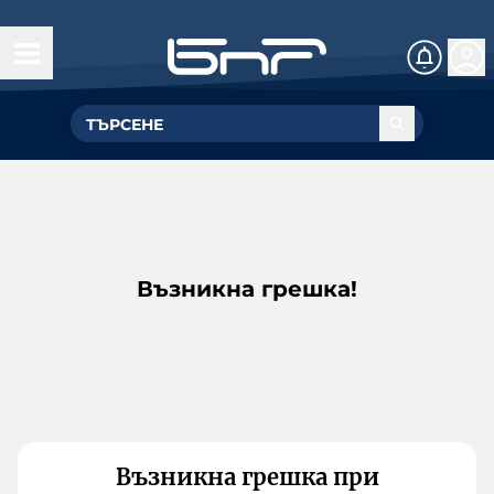
Възникна грешка!
Възникна грешка при