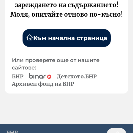
зареждането на съдържанието!
Моля, опитайте отново по-късно!
Към начална страница
Или проверете още от нашите
сайтове:
БНР
Детското.БНР
Архивен фонд на БНР
БНР