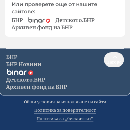
Или проверете още от нашите
сайтове:
БНР
Детското.БНР
Архивен фонд на БНР
БНР
Нагоре
БНР Новини
Детското.БНР
Архивен фонд на БНР
Общи условия за използване на сайта
Политика за поверителност
Политика за „бисквитки“