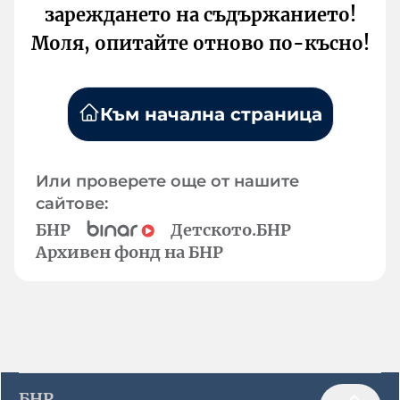
зареждането на съдържанието!
Моля, опитайте отново по-късно!
Към начална страница
Или проверете още от нашите
сайтове:
БНР
Детското.БНР
Архивен фонд на БНР
БНР