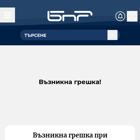
Възникна грешка!
Възникна грешка при