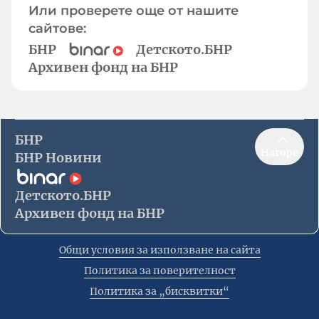
Или проверете още от нашите
сайтове:
БНР
Детското.БНР
Архивен фонд на БНР
БНР
Нагоре
БНР Новини
Детското.БНР
Архивен фонд на БНР
Общи условия за използване на сайта
Политика за поверителност
Политика за „бисквитки“