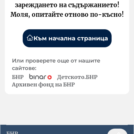
зареждането на съдържанието!
Моля, опитайте отново по-късно!
Към начална страница
Или проверете още от нашите
сайтове:
БНР
Детското.БНР
Архивен фонд на БНР
БНР