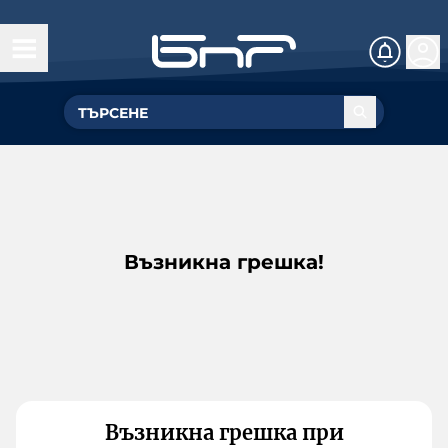
Възникна грешка!
Възникна грешка при