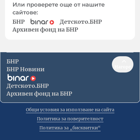
Или проверете още от нашите
сайтове:
БНР
Детското.БНР
Архивен фонд на БНР
БНР
Нагоре
БНР Новини
Детското.БНР
Архивен фонд на БНР
Общи условия за използване на сайта
Политика за поверителност
Политика за „бисквитки“