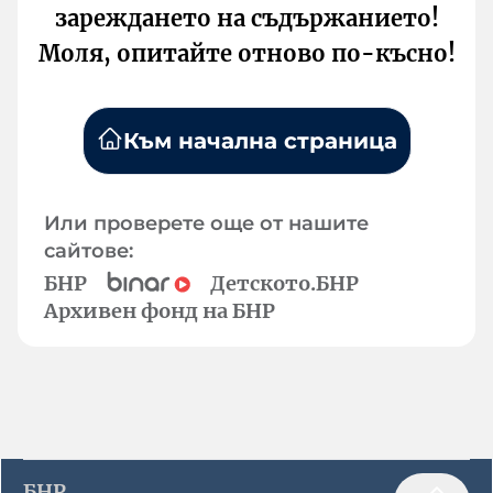
зареждането на съдържанието!
Моля, опитайте отново по-късно!
Към начална страница
Или проверете още от нашите
сайтове:
БНР
Детското.БНР
Архивен фонд на БНР
БНР