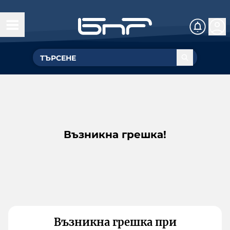
Възникна грешка!
Възникна грешка при